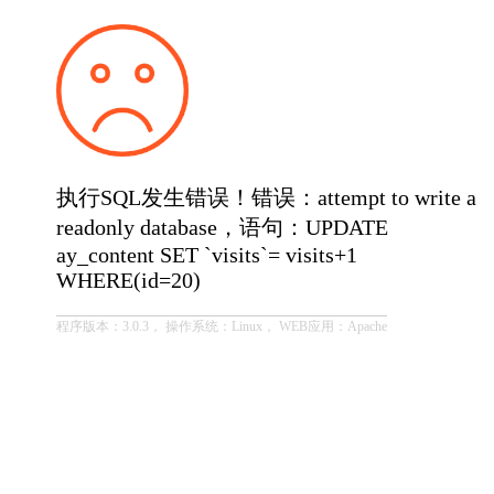
执行SQL发生错误！错误：attempt to write a
readonly database，语句：UPDATE
ay_content SET `visits`= visits+1
WHERE(id=20)
程序版本：3.0.3， 操作系统：Linux， WEB应用：Apache