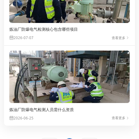
炼油厂防爆电气检测核心包含哪些项目
查看更多
2026-07-07
炼油厂防爆电气检测人员需什么资质
查看更多
2026-06-25