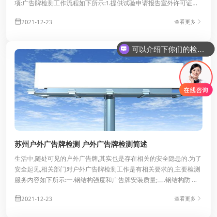
项:广告牌检测工作流程如下所示:1.提供试验申请报告室外许可证产
权单位应将检验申请报告送交有关部门审批,然后向具备户外许可证
2021-12-23
查看更多
*
行···
可以介绍下你们的检测认证服务么
*
*
*
苏州户外广告牌检测 户外广告牌检测简述
生活中,随处可见的户外广告牌,其实也是存在相关的安全隐患的.为了
*
安全起见,相关部门对户外广告牌检测工作是有相关要求的,主要检测
服务内容如下所示:一.钢结构强度和广告牌安装质量;二.钢结构防 腐
和节点连接外观检验.因长时间处于自然状态下,锈蚀不可避免,需要···
2021-12-23
查看更多
提交