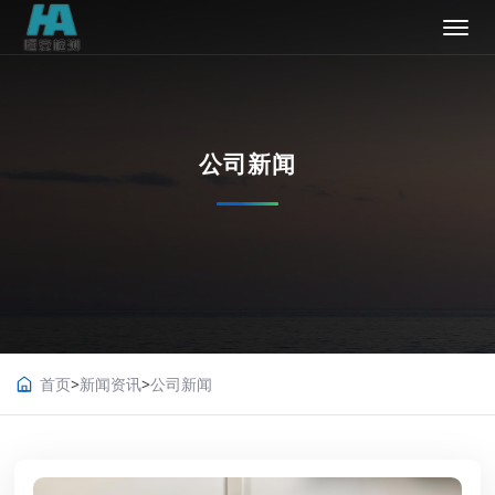
公司新闻
首页
>
新闻资讯
>
公司新闻